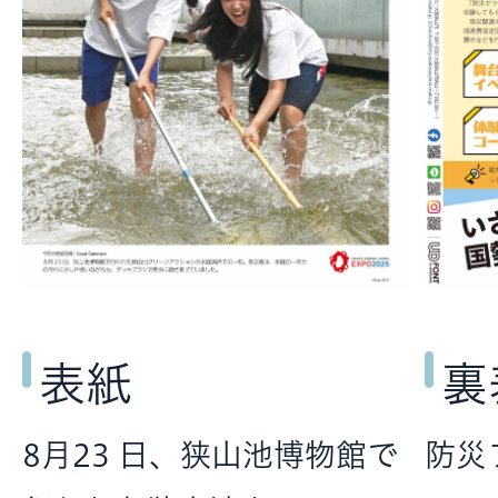
表紙
裏
8月23 日、狭山池博物館で
防災