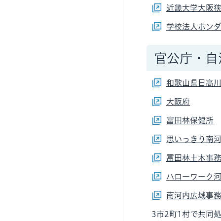
近畿大学大阪
学校法人ホンダ
官公庁・自
和歌山県日高川
大阪府
富田林保健所
思いっきり南
富田林土木事
ハローワーク河
南河内広域事
3市2町1村で共同