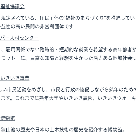
会福祉協議会
規定されている、住民主体の"福祉のまちづくり"を推進してい
公益性の高い民間の非営利団体です
ルバー人材センター
て、雇用関係でない臨時的・短期的な就業を希望する高年齢者
をモットーに、豊富な知識と経験を生かした活力ある地域社会
年いきいき事業
らしい市民活動をめざし、市民と行政の協働しながら熟年のため
います。これまでに熟年大学やいきいき農園、いきいきウォー
池博物館
、狭山池の歴史や日本の土木技術の歴史を紹介する博物館。