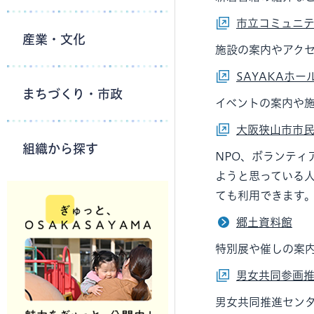
市立コミュニ
産業・文化
施設の案内やアク
SAYAKAホー
まちづくり・市政
イベントの案内や
大阪狭山市市
組織から探す
NPO、ボランティ
ようと思っている
ても利用できます
郷土資料館
特別展や催しの案
男女共同参画推
男女共同推進セン