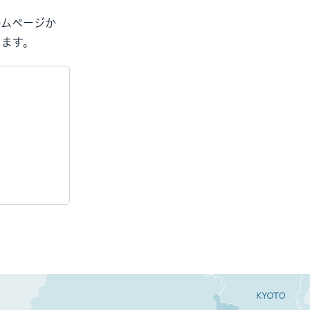
ームページか
します。