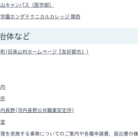
狭山キャンパス（医学部）
学園ホンダテクニカルカレッジ 関西
治体など
町(旧美山村ホームページ『友好都市』)
河内
務所
内長野(河内長野公共職業安定所)
務室
処理を実施する事務についてのご案内や各種申請書、届出書の