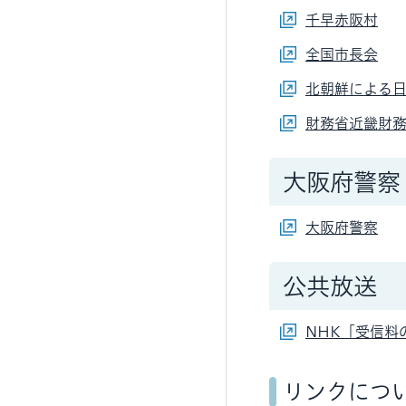
千早赤阪村
全国市長会
北朝鮮による日
財務省近畿財
大阪府警察
大阪府警察
公共放送
NHK「受信料
リンクにつ