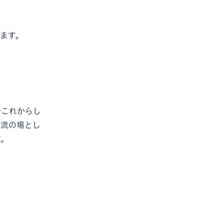
ます。
やこれからし
交流の場とし
す。