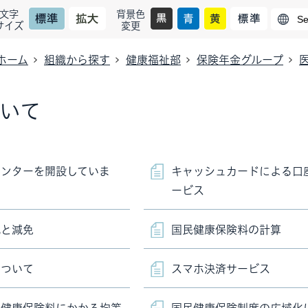
文字
背景色
サイズ
変更
ホーム
組織から探す
健康福祉部
保険年金グループ
いて
センターを開設していま
キャッシュカードによる口
ービス
減と減免
国民健康保険料の計算
について
スマホ決済サービス