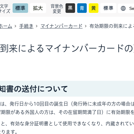
文字
背景色
サイズ
変更
ホーム
手続き
マイナンバーカード
有効期限の到来によ
到来によるマイナンバーカードの
知書の送付について
は、発行日から10回目の誕生日（発行時に未成年の方の場合
留期限がある外国人の方は、その在留期間満了日）に有効期限
うと、有効な身分証明書として使用できなくなり、内蔵されて
なります。