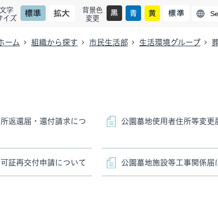
文字
背景色
サイズ
変更
ホーム
組織から探す
市民生活部
生活環境グループ
場所返還届・還付請求につ
公園墓地使用者住所等変更
許可証再交付申請について
公園墓地施設等工事関係届