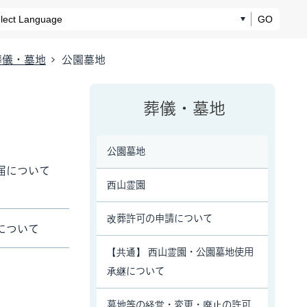
GO
葬儀・墓地
公園墓地
葬儀・墓地
公園墓地
届について
西山霊園
改葬許可の申請について
について
【共通】 西山霊園・公園墓地使用
承継について
墓地等の経営・変更・廃止の許可