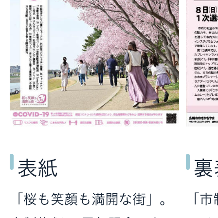
表紙
裏
「桜も笑顔も満開な街」。
「市