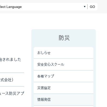
GO
防災
おしらせ
始されました
安全安心スクール
各種マップ
式会社)
災害協定
ュース防災アプ
情報発信