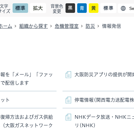
文字
背景色
サイズ
変更
ホーム
組織から探す
危機管理室
防災
情報発信
情報を「メール」「ファッ
大阪防災アプリの提供が開
」で配信します
ネット
停電情報(関西電力送配電株
の復帰方法およびガス供給
NHKデータ放送・NHKニ
況（大阪ガスネットワーク
リ(NHK)