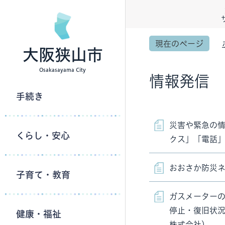
現在のページ
大阪狭山市
Osakasayama City
情報発信
手続き
災害や緊急の
くらし・安心
クス」「電話
おおさか防災
子育て・教育
ガスメーター
停止・復旧状
健康・福祉
株式会社）