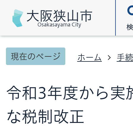
大阪狭山市
Osakasayama City
現在のページ
ホーム
手
令和3年度から実
な税制改正