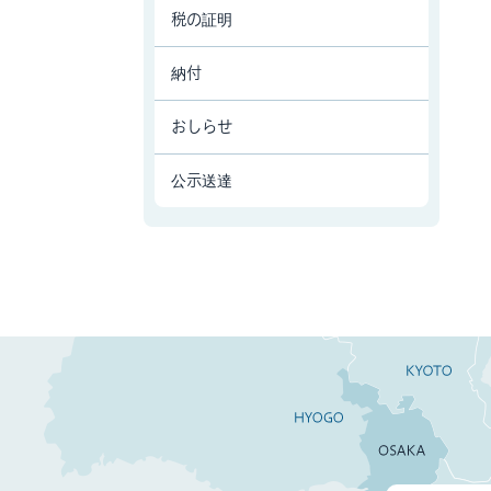
税の証明
納付
おしらせ
公示送達