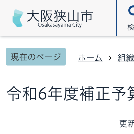
大阪狭山市
Osakasayama City
現在のページ
ホーム
組
令和6年度補正予
更新