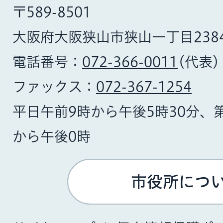
〒589-8501
大阪府大阪狭山市狭山一丁目238
電話番号：
072-366-0011
(代表)
ファックス：
072-367-1254
平日午前9時から午後5時30分、
から午後0時
市役所につ