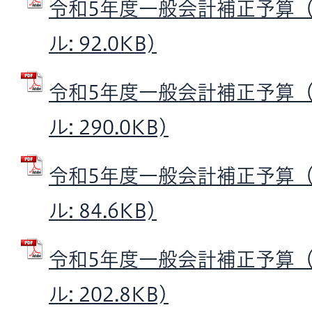
令和5年度一般会計補正予算（第
ル: 92.0KB)
令和5年度一般会計補正予算（第
ル: 290.0KB)
令和5年度一般会計補正予算（第
ル: 84.6KB)
令和5年度一般会計補正予算（第
ル: 202.8KB)