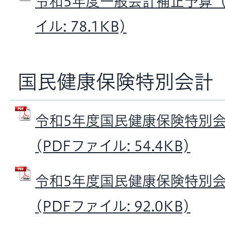
令和5年度一般会計補正予算（第
イル: 78.1KB)
国民健康保険特別会計
令和5年度国民健康保険特別
(PDFファイル: 54.4KB)
令和5年度国民健康保険特別
(PDFファイル: 92.0KB)