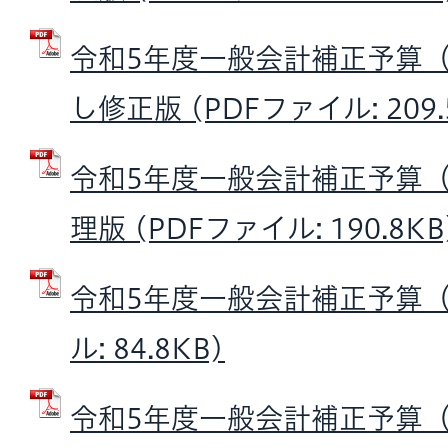
令和5年度一般会計補正予算
し修正版 (PDFファイル: 209.
令和5年度一般会計補正予算
理版 (PDFファイル: 190.8KB
令和5年度一般会計補正予算（第
ル: 84.8KB)
令和5年度一般会計補正予算（第