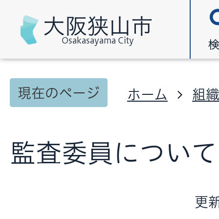
大阪狭山市
Osakasayama City
現在のページ
ホーム
組
監査委員について
更新