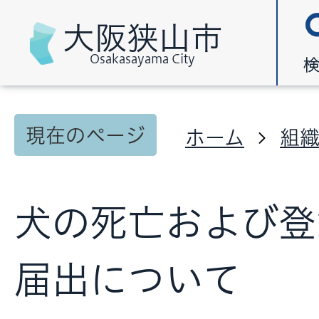
大阪狭山市
Osakasayama City
現在のページ
ホーム
組
犬の死亡および登
届出について