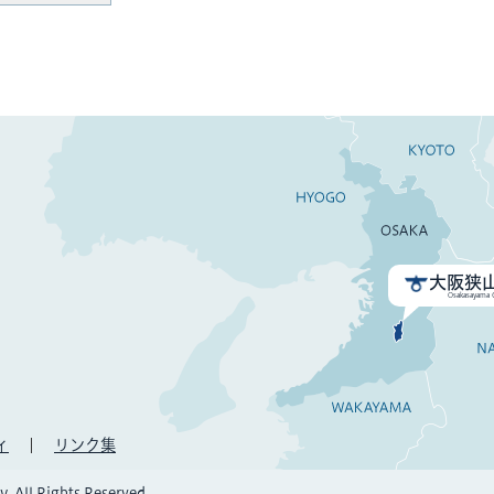
大阪狭
Osakasayama C
ィ
リンク集
. All Rights Reserved.