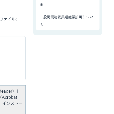
画
一般廃棄物収集運搬業許可につい
Fファイル:
て
Reader）」
crobat
、インストー