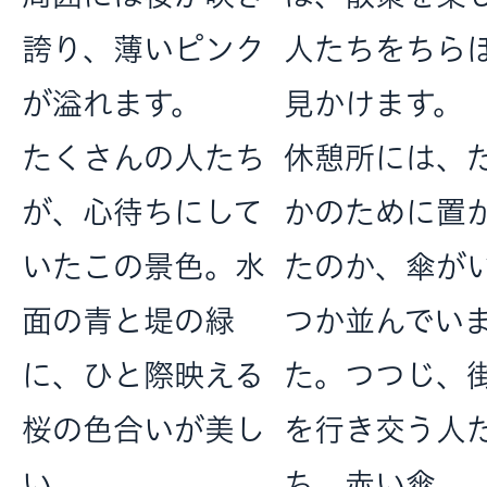
誇り、薄いピンク
人たちをちら
が溢れます。
見かけます。
たくさんの人たち
休憩所には、
が、心待ちにして
かのために置
いたこの景色。水
たのか、傘が
面の青と堤の緑
つか並んでい
に、ひと際映える
た。つつじ、
桜の色合いが美し
を行き交う人
い。
ち、赤い傘。