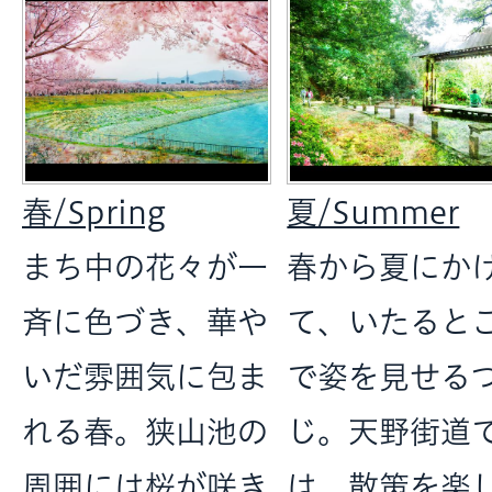
春/Spring
夏/Summer
まち中の花々が一
春から夏にか
斉に色づき、華や
て、いたると
いだ雰囲気に包ま
で姿を見せる
れる春。狭山池の
じ。天野街道
周囲には桜が咲き
は、散策を楽