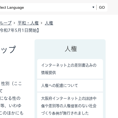
GO
ループ
平和・人権
人権
令和7年5月1日開始】
シップ
人権
インターネット上の差別書込みの
情報提供
思う性別（ここ
人権への配慮について
て
きになる性の
大阪府インターネット上の誹謗中
」等、いわゆ
傷や差別等の人権侵害のない社会
このほかにも
づくり条例が施行されました