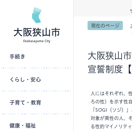
現在のページ
大阪狭山市
Osakasayama City
大阪狭山市
手続き
宣誓制度【
くらし・安心
人にはそれぞれ、性的
ろの性）を示す性自認
子育て・教育
「SOGI（ソジ）
対象が異性の人、
健康・福祉
る性的マイノリティ