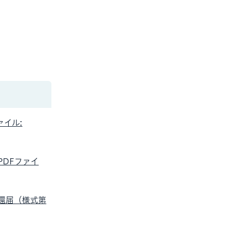
イル:
PDFファイ
還届（様式第