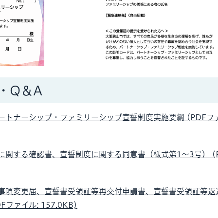
・Q＆A
ートナーシップ・ファミリーシップ宣誓制度実施要綱 (PDFファ
に関する確認書、宣誓制度に関する同意書（様式第1〜3号） (
事項変更届、宣誓書受領証等再交付申請書、宣誓書受領証等返
Fファイル: 157.0KB)