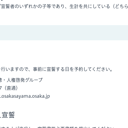
プ宣誓者のいずれかの子等であり、生計を共にしている（どち
を行いますので、事前に宣誓する日を予約してください。
聴・人権啓発グループ
287（直通）
osakasayama.osaka.jp
え宣誓