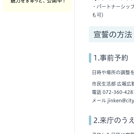
・パートナーシッ
も可）
宣誓の方法
1.事前予約
日時や場所の調整
市民生活部 広報広
電話 072-360-4
メール jinken@city.
2.来庁のう