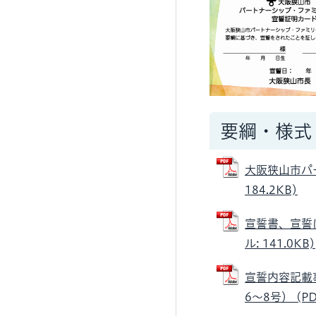
要綱・様式
大阪狭山市パ
184.2KB)
宣誓書、宣誓
ル: 141.0KB)
宣誓内容記載
6〜8号） (PD