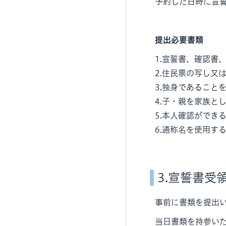
予約した日時に宣
提出必要書類
1.宣誓書、確認書
2.住民票の写し又
3.独身であること
4.子・親を家族と
5.本人確認ができ
6.通称名を使用す
3.宣誓書受
事前に書類を提出
当日書類を持参い