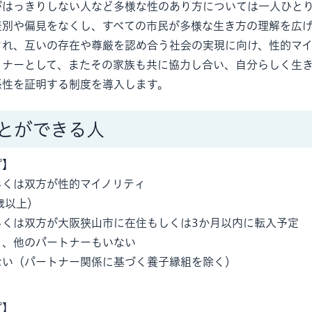
がはっきりしない人など多様な性のあり方については一人ひと
差別や偏見をなくし、すべての市民が多様な生き方の理解を広
され、互いの存在や尊厳を認め合う社会の実現に向け、性的マ
トナーとして、またその家族も共に協力し合い、自分らしく生
係性を証明する制度を導入します。
とができる人
プ】
しくは双方が性的マイノリティ
歳以上）
しくは双方が大阪狭山市に在住もしくは3か月以内に転入予定
り、他のパートナーもいない
ない（パートナー関係に基づく養子縁組を除く）
プ】