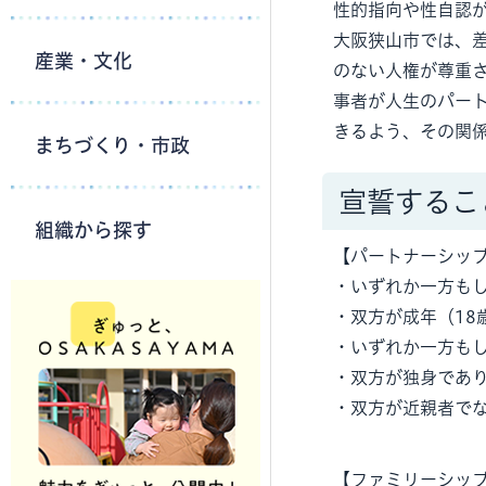
性的指向や性自認
大阪狭山市では、
産業・文化
のない人権が尊重
事者が人生のパー
きるよう、その関
まちづくり・市政
宣誓するこ
組織から探す
【パートナーシッ
・いずれか一方も
・双方が成年（18
・いずれか一方も
・双方が独身であ
・双方が近親者で
【ファミリーシッ