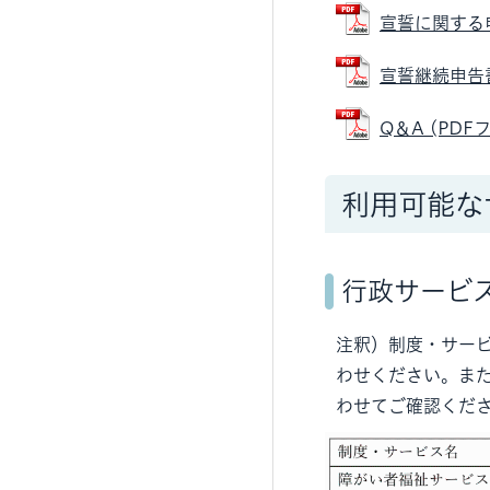
宣誓に関する申
宣誓継続申告書（
Q＆A (PDFフ
利用可能な
行政サービ
注釈）制度・サー
わせください。ま
わせてご確認くだ