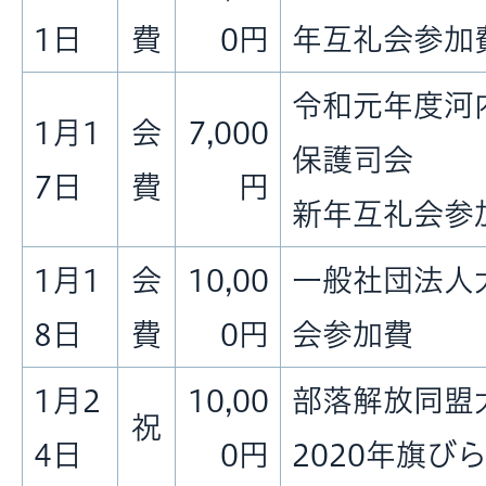
1日
費
0円
年互礼会参加
令和元年度河
1月1
会
7,000
保護司会
7日
費
円
新年互礼会参
1月1
会
10,00
一般社団法人
8日
費
0円
会参加費
1月2
10,00
部落解放同盟
祝
4日
0円
2020年旗び