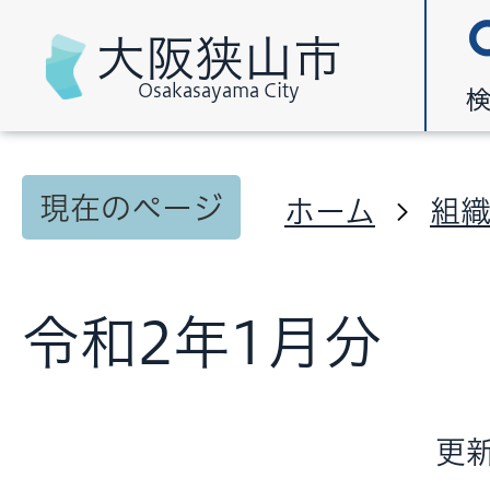
大阪狭山市
Osakasayama City
現在のページ
ホーム
組
令和2年1月分
更新