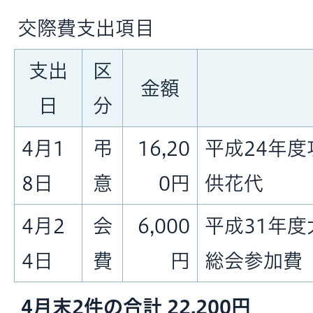
交際費支出項目
支出
区
金額
日
分
4月1
弔
16,20
平成24年
8日
意
0円
供花代
4月2
会
6,000
平成31年
4日
費
円
総会参加費
4月末2件の合計 22,200円