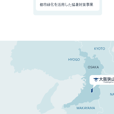
都市緑化を活用した猛暑対策事業
大阪狭
Osakasayama C