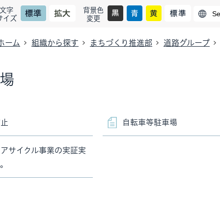
文字
背景色
サイズ
変更
ホーム
組織から探す
まちづくり推進部
道路グループ
場
防止
自転車等駐車場
ェアサイクル事業の実証実
す。