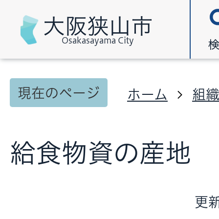
大阪狭山市
Osakasayama City
現在のページ
ホーム
組
給食物資の産地
更新