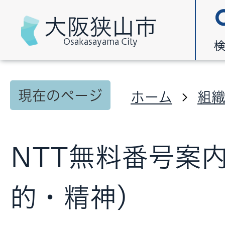
大阪狭山市
Osakasayama City
現在のページ
ホーム
組
NTT無料番号案
的・精神)