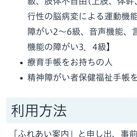
級、肢体不自由(上肢、体幹
行性の脳病変による運動機能
障がい2～6級、音声機能、
機能の障がい3．4級】
療育手帳をお持ちの人
精神障がい者保健福祉手帳
利用方法
「ふれあい案内」と申し出、事