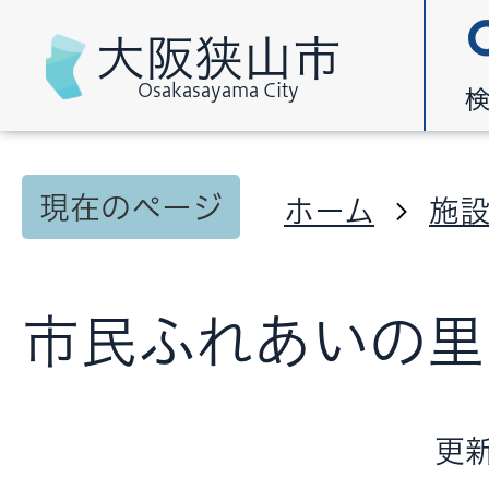
大阪狭山市
Osakasayama City
現在のページ
ホーム
施
市民ふれあいの里
更新