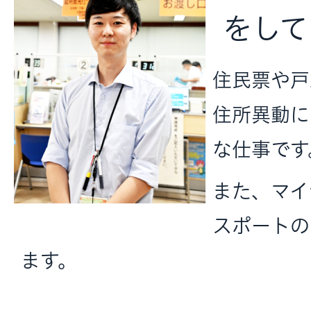
をして
住民票や戸
住所異動に
な仕事です
また、マイ
スポートの
ます。