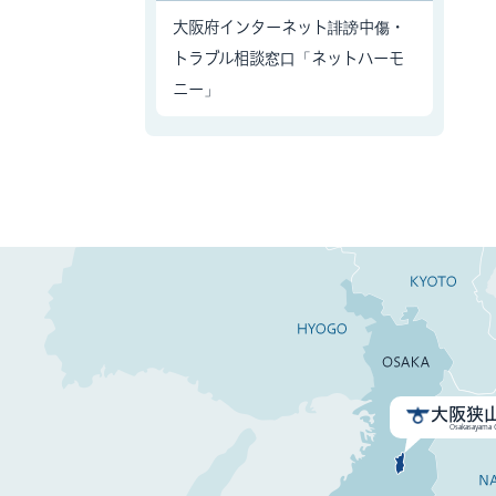
大阪府インターネット誹謗中傷・
トラブル相談窓口「ネットハーモ
ニー」
大阪狭
Osakasayama C