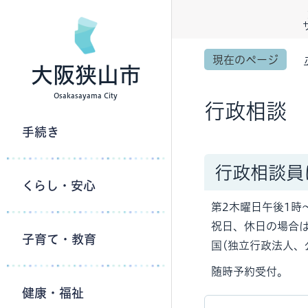
現在のページ
大阪狭山市
Osakasayama City
行政相談
手続き
行政相談員
くらし・安心
第2木曜日午後1時
祝日、休日の場合
子育て・教育
国(独立行政法人、
随時予約受付。
健康・福祉