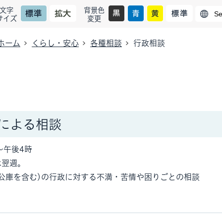
文字
背景色
サイズ
変更
ホーム
くらし・安心
各種相談
行政相談
による相談
～午後4時
は翌週。
公庫を含む)の行政に対する不満・苦情や困りごとの相談