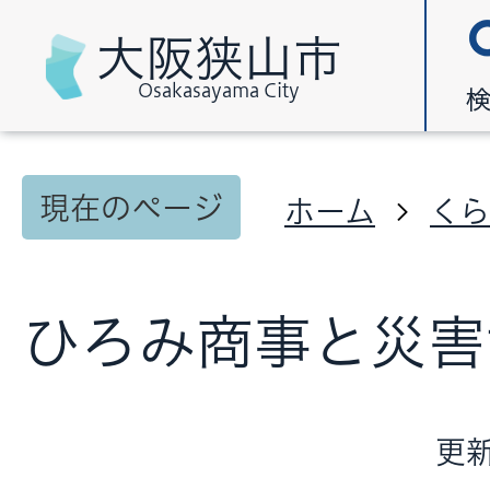
大阪狭山市
Osakasayama City
現在のページ
ホーム
く
ひろみ商事と災害
更新