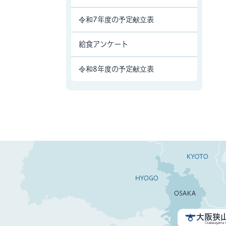
令和7年度の予定献立表
給食アンケート
令和8年度の予定献立表
大阪狭
Osakasayama C