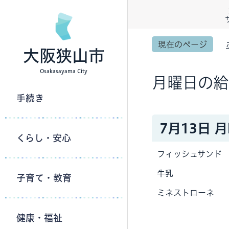
現在のページ
大阪狭山市
Osakasayama City
月曜日の給
手続き
7月13日 
くらし・安心
フィッシュサンド
牛乳
子育て・教育
ミネストローネ
健康・福祉