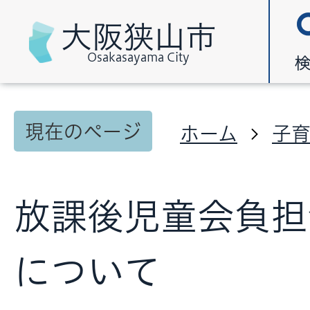
大阪狭山市
Osakasayama City
現在のページ
ホーム
子
放課後児童会負担
について