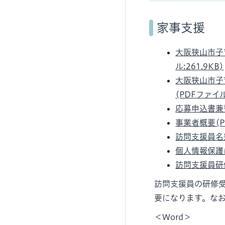
家事支援
大阪狭山市子
ル:261.9KB)
大阪狭山市子
(PDFファイル:
応募申込書兼誓
事業者概要(PD
訪問支援員名簿
個人情報保護に
訪問支援員研修
訪問支援員の研修
要になります。な
＜Word＞