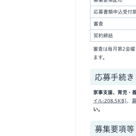
募集要項配布
応募書類申込受付
審査
契約締結
審査は毎月第2金
ます。
応募手続き
家事支援、育児・
イル:208.5KB)
、
募
い。
募集要項等