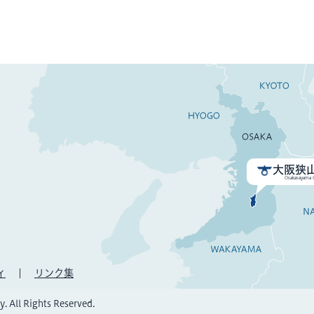
大阪狭
Osakasayama C
ィ
リンク集
. All Rights Reserved.