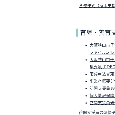
各種様式（家事支援）
育児・養育
大阪狭山市子
ファイル:242
大阪狭山市子
集要項(PDFフ
応募申込書兼誓
事業者概要(PD
訪問支援員名簿
個人情報保護に
訪問支援員研修
訪問支援員の研修