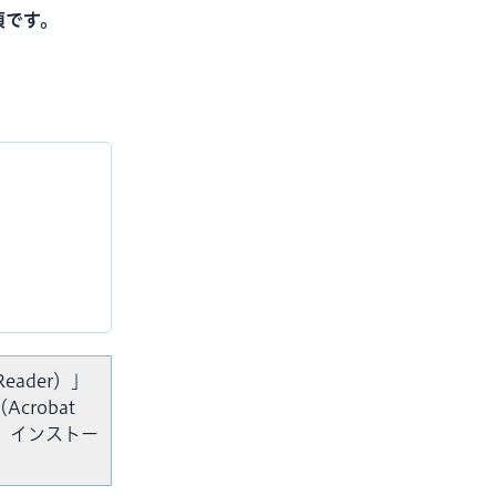
須です。
Reader）」
crobat
、インストー