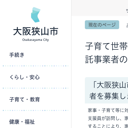
現在のページ
大阪狭山市
Osakasayama City
子育て世帯
手続き
託事業者の
くらし・安心
「大阪狭山
者を募集し
子育て・教育
家事・子育て等に
支援員が訪問し、
健康・福祉
することにより、